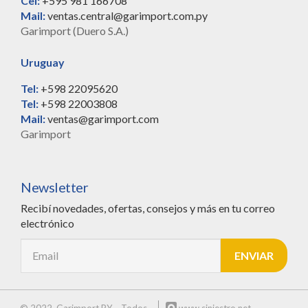
Cel:
+595 981 166708
Mail:
ventas.central@garimport.com.py
Garimport (Duero S.A.)
Uruguay
Tel:
+598 22095620
Tel:
+598 22003808
Mail:
ventas@garimport.com
Garimport
Newsletter
Recibí novedades, ofertas, consejos y más en tu correo
electrónico
© 2022. Garimport PY – Todos
www.siniestro.net
–