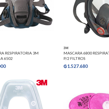
3M
A RESPIRATORIA 3M
MASCARA 6800 RESPIRA
A 6502
P/2 FILTROS
000
₲
1.527.680