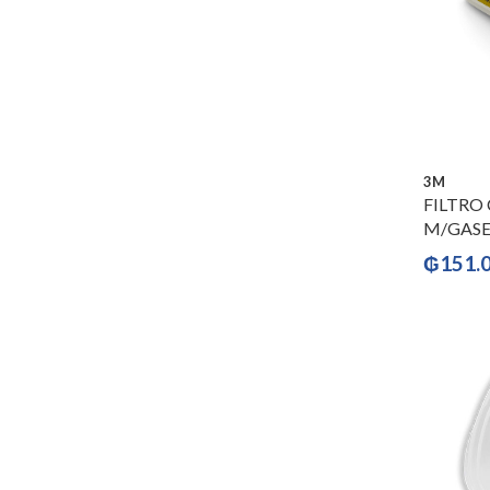
3M
FILTRO
M/GASES
₲
151.