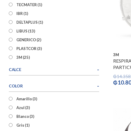
TECMATER
(1)
IBR
(1)
DELTAPLUS
(1)
LIBUS
(13)
GENERICO
(2)
PLASTCOR
(3)
3M
3M
(25)
RESPIR
PARTIC
-
CALCE
₲
14.358
El
₲
10.8
-
COLOR
precio
origina
Amarillo
(3)
era:
₲14.35
Azul
(3)
Blanco
(3)
Gris
(1)