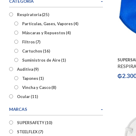
-
CATEGORÍA
Respiratoria
(25)
Partículas, Gases, Vapores
(4)
Máscaras y Repuestos
(4)
Filtros
(7)
Cartuchos
(16)
SUPERSA
Suministros de Aire
(1)
RESPIR
Auditiva
(9)
₲
2.30
Tapones
(1)
Vincha y Casco
(8)
Ocular
(11)
Lentes
(8)
-
MARCAS
Craneana
(19)
SUPERSAFETY
(10)
STEELFLEX
(7)