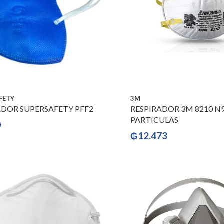
FETY
3M
ADOR SUPERSAFETY PFF2
RESPIRADOR 3M 8210 N
PARTICULAS
0
₲
12.473