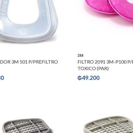
3M
DOR 3M 501 P/PREFILTRO
FILTRO 2091 3M-P100 P
TOXICO (PAR)
30
₲
49.200