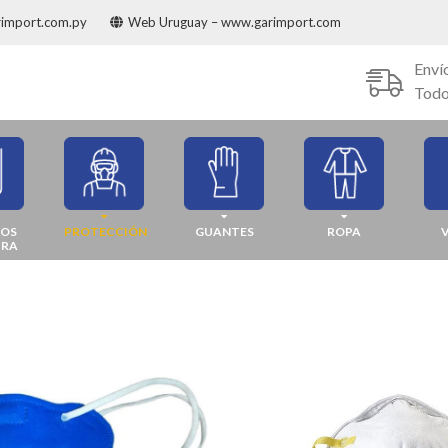
rimport.com.py
Web Uruguay – www.garimport.com
Enví
Todo
JOS
PROTECCIÓN
GUANTES
ROPA
URA