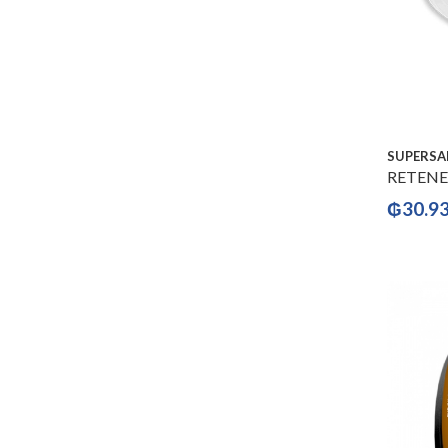
SUPERSA
RETENE
₲
30.9