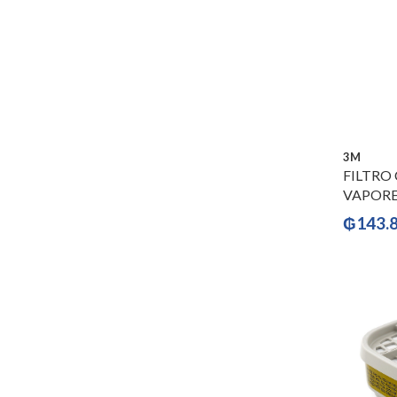
3M
FILTRO
VAPORES
₲
143.