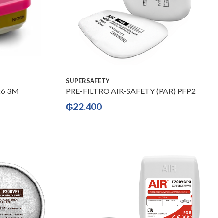
SUPERSAFETY
26 3M
PRE-FILTRO AIR-SAFETY (PAR) PFP2
₲
22.400