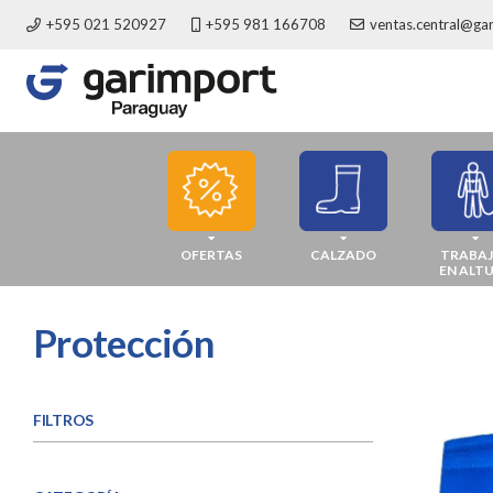
+595 021 520927
+595 981 166708
ventas.central@ga
OFERTAS
CALZADO
TRABA
EN ALT
Protección
FILTROS