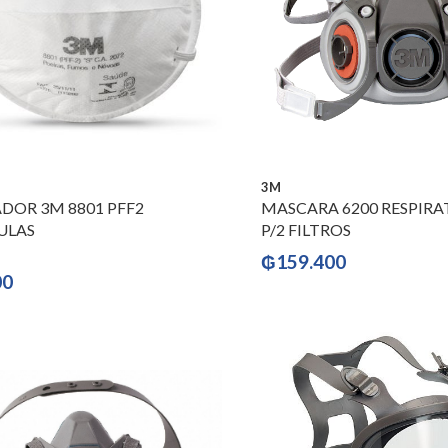
3M
ADOR 3M 8801 PFF2
MASCARA 6200 RESPIRA
ULAS
P/2 FILTROS
₲
159.400
El
00
precio
l
actual
es:
8.
₲10.800.