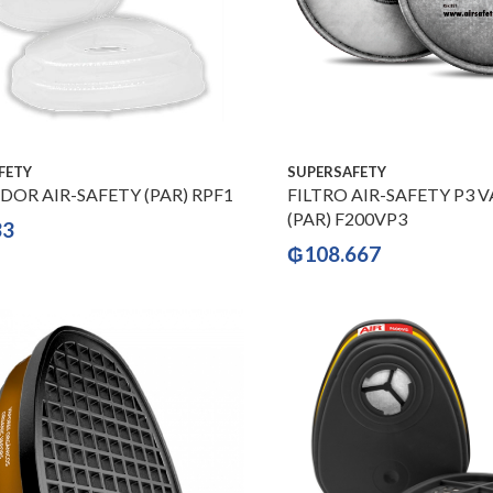
FETY
SUPERSAFETY
DOR AIR-SAFETY (PAR) RPF1
FILTRO AIR-SAFETY P3 
(PAR) F200VP3
33
₲
108.667