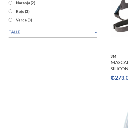
Naranja
(2)
Rojo
(3)
Verde
(3)
-
TALLE
3M
MASCAR
SILICON
₲
273.