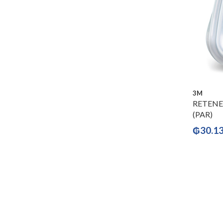
3M
RETENE
(PAR)
₲
30.1