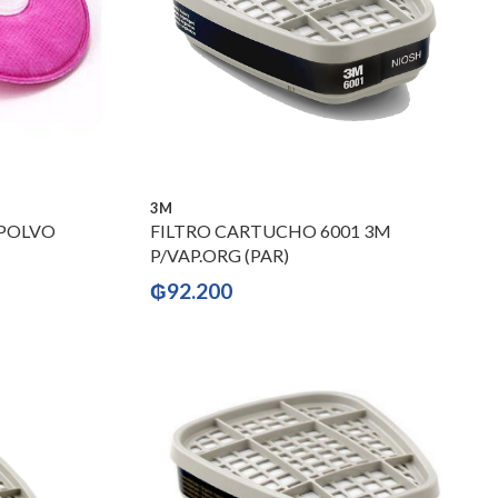
3M
/POLVO
FILTRO CARTUCHO 6001 3M
P/VAP.ORG (PAR)
₲
92.200