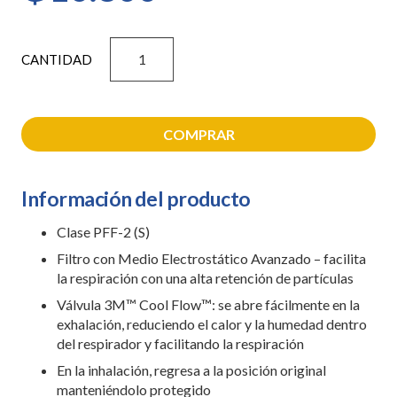
El
precio
precio
original
RESPIRADOR
actual
era:
3M
es:
₲14.358.
8801
₲10.800.
PFF2
PARTICULAS
COMPRAR
cantidad
Información del producto
Clase PFF-2 (S)
Filtro con Medio Electrostático Avanzado – facilita
la respiración con una alta retención de partículas
Válvula 3M™ Cool Flow™: se abre fácilmente en la
exhalación, reduciendo el calor y la humedad dentro
del respirador y facilitando la respiración
En la inhalación, regresa a la posición original
manteniéndolo protegido