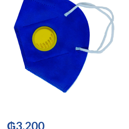
₲
3.200