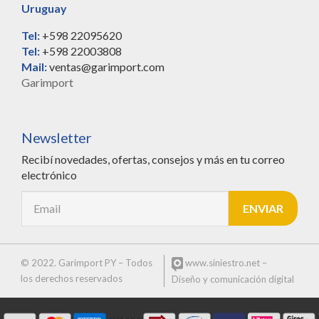
Uruguay
Tel:
+598 22095620
Tel:
+598 22003808
Mail:
ventas@garimport.com
Garimport
Newsletter
Recibí novedades, ofertas, consejos y más en tu correo
electrónico
© 2022. Garimport PY – Todos
www.siniestro.net
–
los derechos reservados
Diseño y comunicación digital