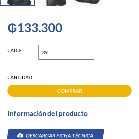
₲
133.300
CALCE
BOTA
WORKSAFE
NEGRA
COMPRAR
PVC
PUNTA
ACERO
Información del producto
cantidad
DESCARGAR FICHA TÉCNICA