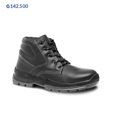
₲
142.500