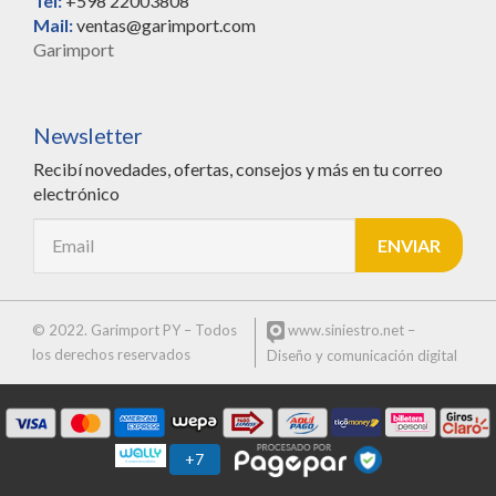
Tel:
+598 22003808
Mail:
ventas@garimport.com
Garimport
Newsletter
Recibí novedades, ofertas, consejos y más en tu correo
electrónico
© 2022. Garimport PY – Todos
www.siniestro.net
–
los derechos reservados
Diseño y comunicación digital