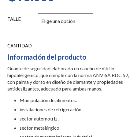
TALLE
GUANTE
SUPERSAFETY
NITRILO
Información del producto
P/50manos
cantidad
Guante de seguridad elaborado en caucho de nitrilo
hipoalergénico, que cumple con la norma ANVISA RDC 52,
con palma y dorso en diseño de diamante y propiedades
antideslizantes, adecuado para ambas manos.
Manipulación de alimentos:
instalaciones de refrigeración,
sector automotriz,
sector metalúrgico,
sector de mantenimiento industrial,