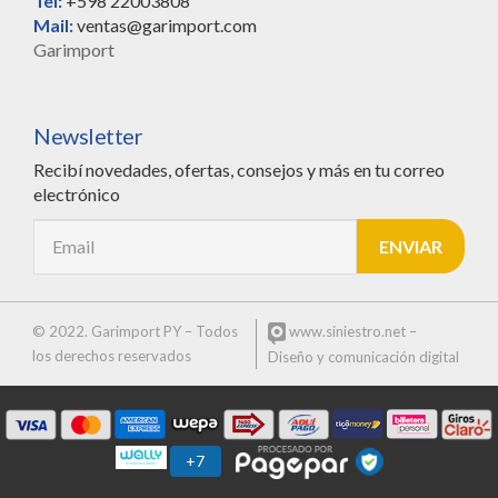
Tel:
+598 22003808
Mail:
ventas@garimport.com
Garimport
Newsletter
Recibí novedades, ofertas, consejos y más en tu correo
electrónico
© 2022. Garimport PY – Todos
www.siniestro.net
–
los derechos reservados
Diseño y comunicación digital