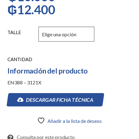
–
₲
12.400
TALLE
GUANTE
SUPERSAFETY
PALMA
Información del producto
NITRILO
1006
EN388 – 3121X
cantidad
DESCARGAR FICHA TÉCNICA
Añadir a la lista de deseos
Consulta por este producto