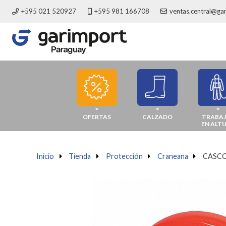
+595 021 520927
+595 981 166708
ventas.central@ga
OFERTAS
CALZADO
TRABA
EN ALT
Inicio
a
Tienda
a
Protección
a
Craneana
a
CASCO