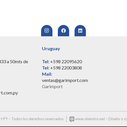
Uruguay
333 a 50mts de
Tel:
+598 22095620
Tel:
+598 22003808
Mail:
ventas@garimport.com
Garimport
rt.com.py
t PY – Todos los derechos reservados
www.siniestro.net
– Diseño y co