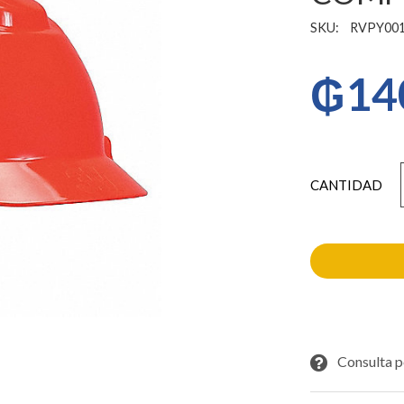
SKU:
RVPY001
₲
14
CASCO
H700
3M
ROJO
COMPLETO
cantidad
Consulta p