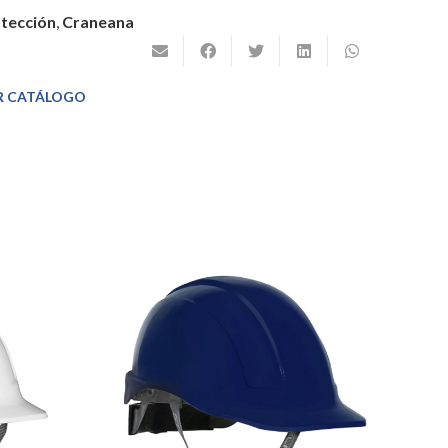
tección
,
Craneana
R CATÁLOGO