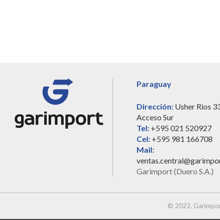
Paraguay
Dirección:
Usher Rios 3
Acceso Sur
Tel:
+595 021 520927
Cel:
+595 981 166708
Mail:
ventas.central@garimpo
Garimport (Duero S.A.)
© 2022. Garimpor