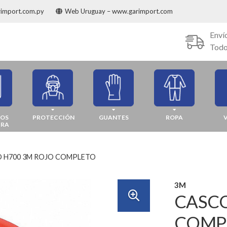
rimport.com.py
Web Uruguay – www.garimport.com
Enví
Todo
JOS
PROTECCIÓN
GUANTES
ROPA
URA
 H700 3M ROJO COMPLETO
3M
CASCO
COMP