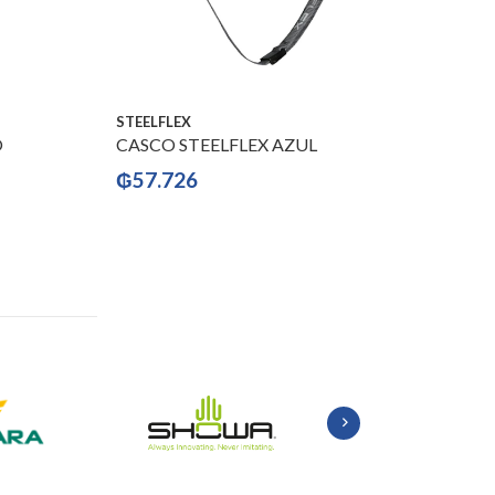
STEELFLEX
O
CASCO STEELFLEX AZUL
₲
57.726