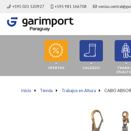
+595 021 520927
+595 981 166708
ventas.central@ga
OFERTAS
CALZADO
TRABA
EN ALT
Inicio
a
Tienda
a
Trabajos en Altura
a
CABO ABSOR