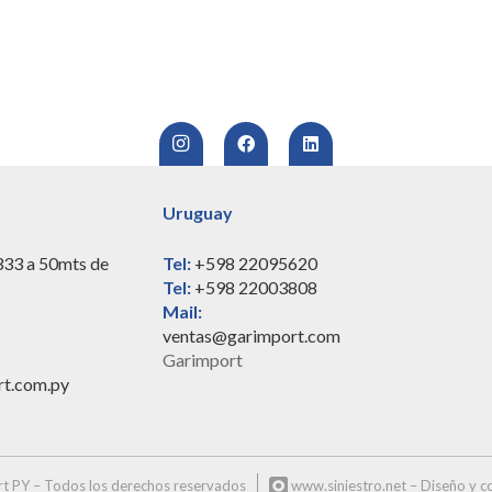
Uruguay
333 a 50mts de
Tel:
+598 22095620
Tel:
+598 22003808
Mail:
ventas@garimport.com
Garimport
rt.com.py
t PY – Todos los derechos reservados
www.siniestro.net
– Diseño y co