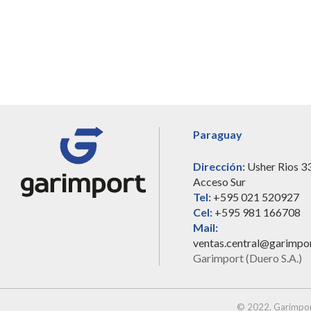
Paraguay
Dirección:
Usher Rios 3
Acceso Sur
Tel:
+595 021 520927
Cel:
+595 981 166708
Mail:
ventas.central@garimpo
Garimport (Duero S.A.)
© 2022. Garimpor