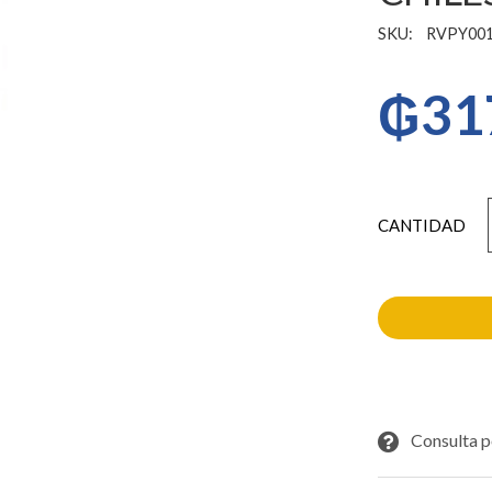
SKU:
RVPY001
₲
31
CABO
ABSORVEDOR
CHILESIN
1
GANCHO
GRANDE
cantidad
Consulta p