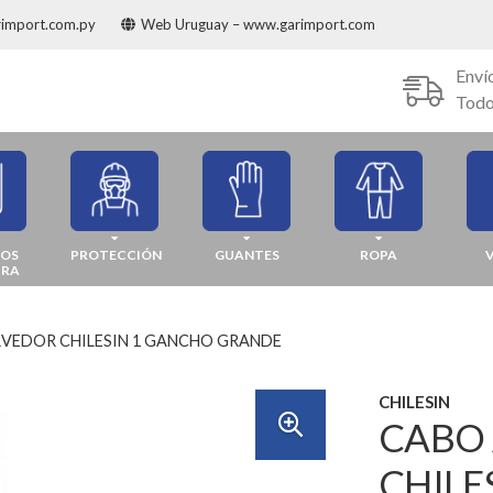
rimport.com.py
Web Uruguay – www.garimport.com
Enví
Todo
JOS
PROTECCIÓN
GUANTES
ROPA
URA
VEDOR CHILESIN 1 GANCHO GRANDE
CHILESIN
CABO
CHILE