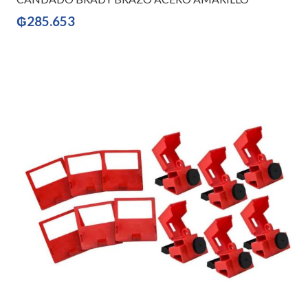
₲
285.653