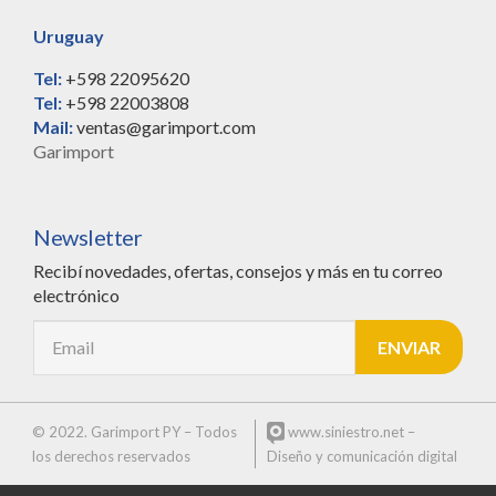
Uruguay
Tel:
+598 22095620
Tel:
+598 22003808
Mail:
ventas@garimport.com
Garimport
Newsletter
Recibí novedades, ofertas, consejos y más en tu correo
electrónico
© 2022. Garimport PY – Todos
www.siniestro.net
–
los derechos reservados
Diseño y comunicación digital