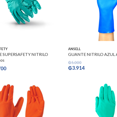
FETY
ANSELL
 SUPERSAFETY NITRILO
GUANTE NITRILO AZUL 
os
₲
5.000
El
El
₲
3.914
700
precio
precio
original
actual
era:
es:
₲5.000.
₲3.914.