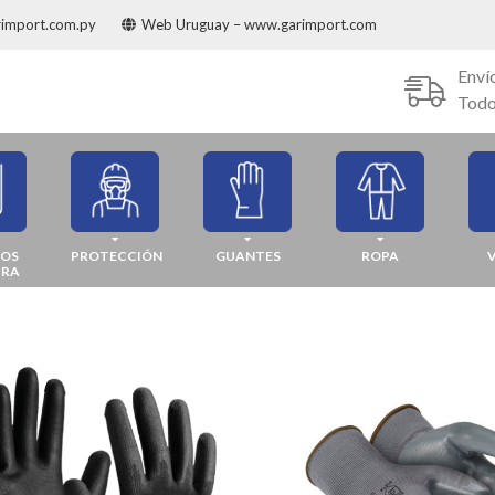
rimport.com.py
Web Uruguay – www.garimport.com
Enví
Todo
JOS
PROTECCIÓN
GUANTES
ROPA
URA