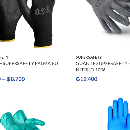
FETY
SUPERSAFETY
 SUPERSAFETY PALMA PU
GUANTE SUPERSAFETY 
NITRILO 1006
0
–
₲
8.700
₲
12.400