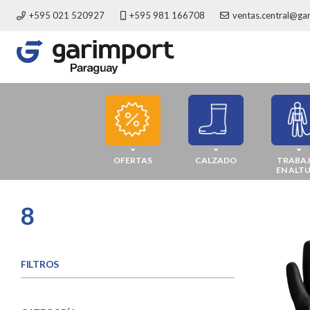
+595 021 520927
+595 981 166708
ventas.central@ga
OFERTAS
CALZADO
TRABA
EN ALT
8
FILTROS