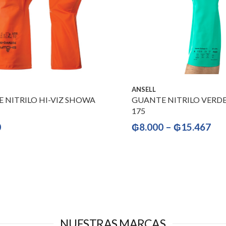
ANSELL
 NITRILO HI-VIZ SHOWA
GUANTE NITRILO VERDE 
175
0
₲
8.000
–
₲
15.467
NUESTRAS MARCAS