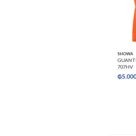
SHOWA
GUANTE
707HV
₲
5.00