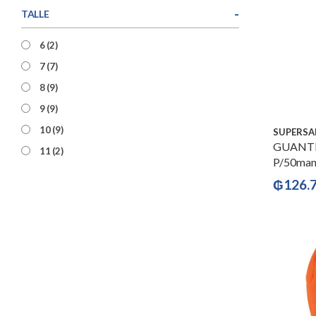
-
TALLE
6
(2)
7
(7)
8
(9)
9
(9)
10
(9)
SUPERSA
GUANTE
11
(2)
P/50man
₲
126.