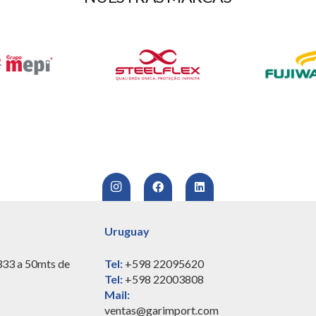
Uruguay
333 a 50mts de
Tel:
+598 22095620
Tel:
+598 22003808
Mail:
ventas@garimport.com